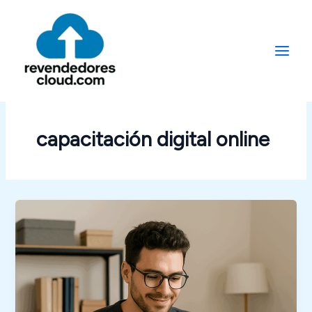
Ir
al
contenido
capacitación digital online