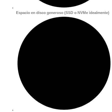
Espacio en disco generoso
(SSD o NVMe idealmente)