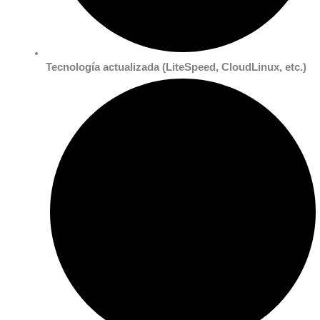
Tecnología actualizada (LiteSpeed, CloudLinux, etc.)