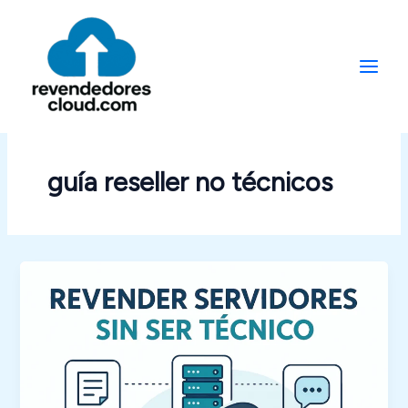
Ir
al
contenido
guía reseller no técnicos