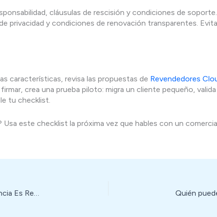
 responsabilidad, cláusulas de rescisión y condiciones de sopor
s de privacidad y condiciones de renovación transparentes. Ev
s características, revisa las propuestas de
Revendedores Clo
rmar, crea una prueba piloto: migra un cliente pequeño, valida
e tu checklist.
 Usa este checklist la próxima vez que hables con un comercial 
Revender Hosting en México: Qué Margen de Ganancia Es Realista